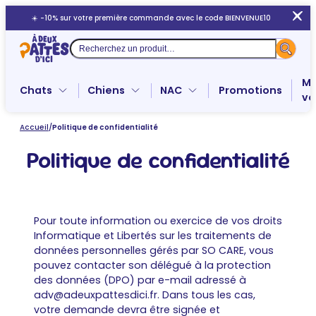
Aller
☀️ -10% sur votre première commande avec le code BIENVENUE10
au
contenu
Recherche
Me
Chats
Chiens
NAC
Promotions
ve
Accueil
/
Politique de confidentialité
Politique de confidentialité
Pour toute information ou exercice de vos droits
Informatique et Libertés sur les traitements de
données personnelles gérés par SO CARE, vous
pouvez contacter son délégué à la protection
des données (DPO) par e-mail adressé à
adv@adeuxpattesdici.fr. Dans tous les cas,
votre demande devra être signée et