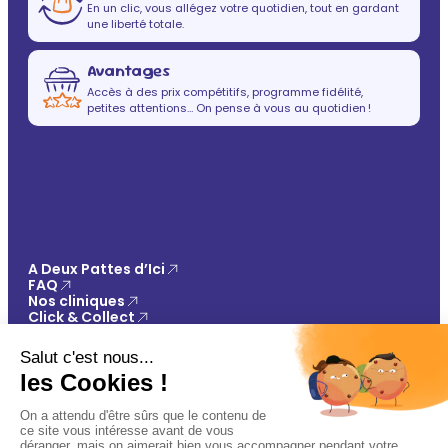
En un clic, vous allégez votre quotidien, tout en gardant
une liberté totale.
Avantages
Accès à des prix compétitifs, programme fidélité,
petites attentions… On pense à vous au quotidien !
A Deux Pattes d’Ici
FAQ
Nos cliniques
Click & Collect
Contact
Vos avantages
Conseils
Paiement 100% sécurisé