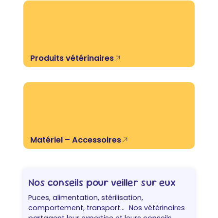
i
p
s
r
i
o
e
d
s
u
Produits vétérinaires
s
i
u
t
r
l
a
p
a
g
Matériel – Accessoires
e
d
u
p
Nos conseils pour veiller sur eux
r
o
Puces, alimentation, stérilisation,
d
comportement, transport… Nos vétérinaires
u