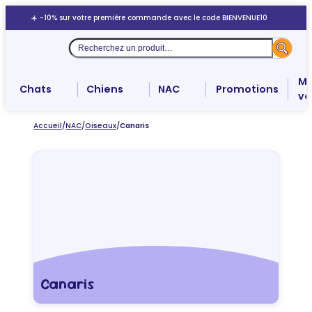
Aller
☀️ -10% sur votre première commande avec le code BIENVENUE10
au
contenu
Recherche
Me
Chats
Chiens
NAC
Promotions
ve
Accueil
/
NAC
/
Oiseaux
/
Canaris
Canaris