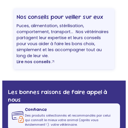
g
e
d
Nos conseils pour veiller sur eux
u
p
Puces, alimentation, stérilisation,
r
comportement, transport… Nos vétérinaires
o
partagent leur expertise et leurs conseils
d
pour vous aider à faire les bons choix,
u
simplement et les accompagner tout au
i
long de leur vie.
t
Lire nos conseils
Les bonnes raisons de faire appel à
nous
Confiance
Des produits sélectionnés et recommandés par celui
qui connaît le mieux votre animal (après vous
évidemment ! ) : votre vétérinaire.