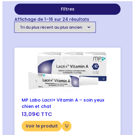
Filtres
T
Affichage de 1–16 sur 24 résultats
r
i
é
d
u
p
l
u
s
r
é
c
e
n
t
MP Labo Lacri+ Vitamin A – soin yeux
a
u
chien et chat
p
13,09€ TTC
l
u
Voir le produit
s
a