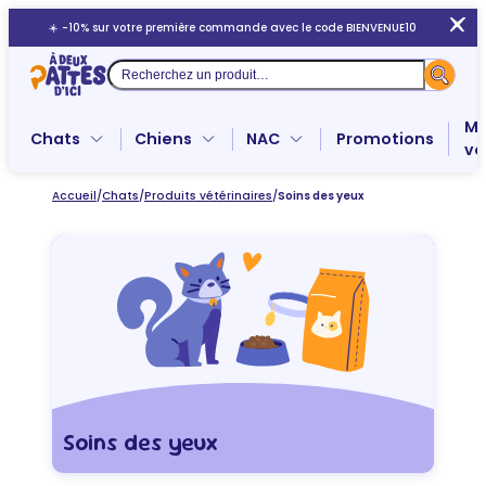
Aller
☀️ -10% sur votre première commande avec le code BIENVENUE10
au
contenu
Recherche
Me
Chats
Chiens
NAC
Promotions
ve
Accueil
/
Chats
/
Produits vétérinaires
/
Soins des yeux
Soins des yeux