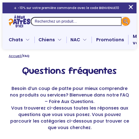
Aller
☀️ -10% sur votre première commande avec le code BIENVENUE10
au
contenu
Recherche
Me
Chats
Chiens
NAC
Promotions
ve
Accueil
/
FAQ
Questions fréquentes
Besoin d’un coup de patte pour mieux comprendre
nos produits ou services? Bienvenue dans notre FAQ
– Foire Aux Questions.
Vous trouverez ci-dessous toutes les réponses aux
questions que vous vous posez. Vous pouvez
parcourir les catégories ci-dessous pour trouver ce
que vous cherchez.