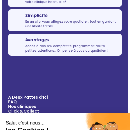
votre clinique habituelle !
Simplicité
En un clic, vous allégez votre quotidien, tout en gardant
une liberté totale.
Avantages
Accès à des prix compétitifs, programme fidélité,
petites attentions… On pense à vous au quotidien !
A Deux Pattes d’Ici
FAQ
Nos cliniques
Click & Collect
Contact
Vos avantages
Conseils