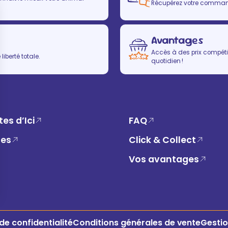
Récupérez votre commande
Avantages
Accès à des prix compétit
iberté totale.
quotidien !
es d’Ici
FAQ
ues
Click & Collect
Vos avantages
 de confidentialité
Conditions générales de vente
Gestio