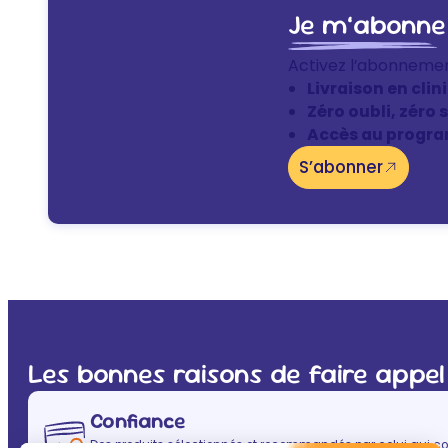
Je m’abonne
Activez l’abonneme
Livraison en clin
Zéro oubli, zéro 
Accès au progra
S’abonner
Les bonnes raisons de faire appel
Confiance
Des produits sélectionnés et recommandés par celui qui co