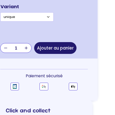
Variant
quantité
Ajouter au panier
de
MANGEOIRE
A
LEGUMES
SMILE
Paiement sécurisé
NAC
Click and collect