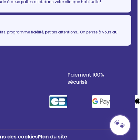
 à deux pattes d’ici, dans votre clinique habituelle !
ifs, programme fidélité, petites attentions… On pense à vous au
Paiement 100%
sécurisé
🐾
ns des cookies
Plan du site