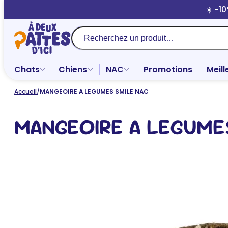
Aller
☀️ -1
au
contenu
Recherche
Chats
Chiens
NAC
Promotions
Meill
Accueil
/
MANGEOIRE A LEGUMES SMILE NAC
MANGEOIRE A LEGUME