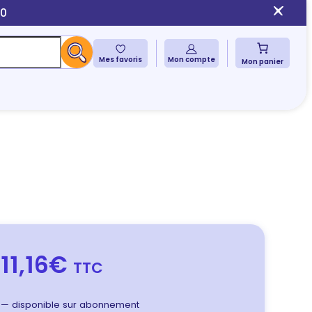
10
Mes favoris
Mon compte
Mon panier
11,16€
TTC
—
disponible sur abonnement