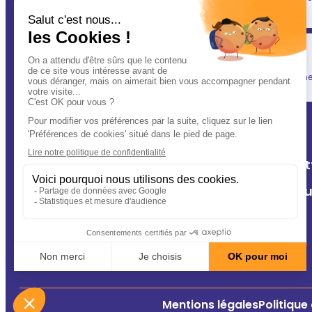
(après vous évidemment ! ) : votre vétérinaire.
Simplicité
En un clic, vous allégez votre quotidien, tout en gardant une l
A Deux Patt
Nos cliniq
Contact
Conseils
Mentions légales
Politique