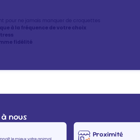
nt pour ne jamais manquer de croquettes
ique à la fréquence de votre choix
stress
mme fidélité
 à nous
Proximité
nnaît le mieux votre animal