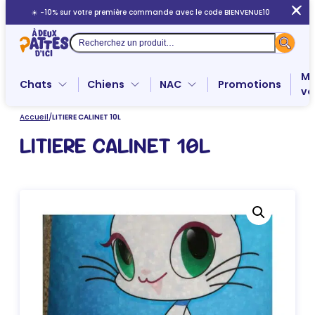
Aller
☀️ -10% sur votre première commande avec le code BIENVENUE10
au
contenu
Recherche
Me
Chats
Chiens
NAC
Promotions
ve
Accueil
/
LITIERE CALINET 10L
LITIERE CALINET 10L