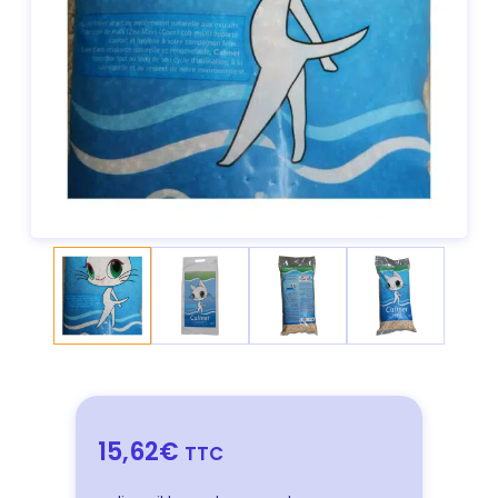
15,62€
TTC