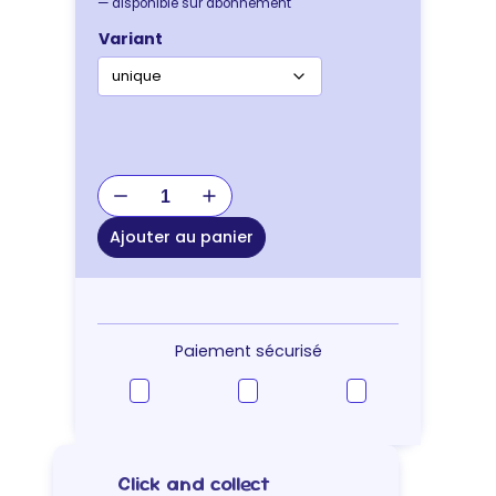
—
disponible sur abonnement
Variant
quantité
de
LITIERE
Ajouter au panier
CALINET
10L
Paiement sécurisé
Click and collect