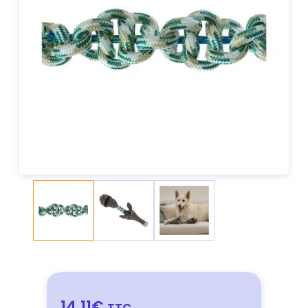
14,11€
TTC