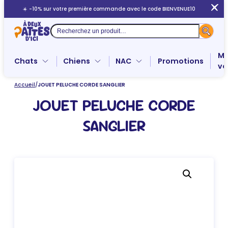
Aller
☀️ -10% sur votre première commande avec le code BIENVENUE10
au
contenu
Recherche
Me
Chats
Chiens
NAC
Promotions
ve
Accueil
/
JOUET PELUCHE CORDE SANGLIER
JOUET PELUCHE CORDE
SANGLIER