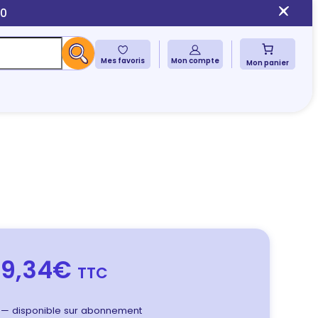
10
Mes favoris
Mon compte
Mon panier
9,34€
TTC
—
disponible sur abonnement