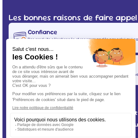
Les bonnes raisons de faire appel
Confiance
Des produits sélectionnés et recommandés par celui qui co
(après vous évidemment ! ) : votre vétérinaire.
Simplicité
En un clic, vous allégez votre quotidien, tout en gardant une l
A Deux Patt
Nos cliniq
Contact