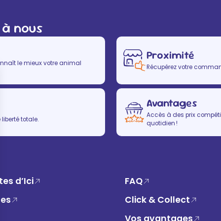
 à nous
Proximité
nnaît le mieux votre animal
Récupérez votre commande
Avantages
Accès à des prix compétit
iberté totale.
quotidien !
es d’Ici
FAQ
ues
Click & Collect
Vos avantages