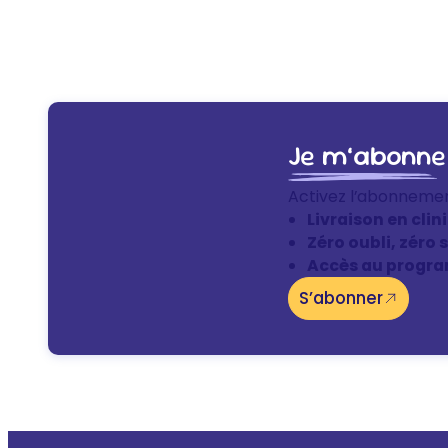
Je m’abonne
Activez l’abonneme
Livraison en clin
Zéro oubli, zéro 
Accès au progra
S’abonner