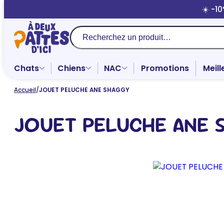
Aller
☀️ -1
au
contenu
Recherche
Chats
Chiens
NAC
Promotions
Meill
Accueil
/
JOUET PELUCHE ANE SHAGGY
JOUET PELUCHE ANE 