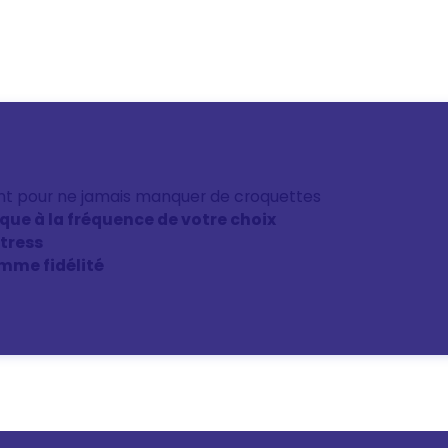
nt pour ne jamais manquer de croquettes
ique à la fréquence de votre choix
stress
mme fidélité