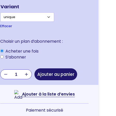
Variant
Effacer
Choisir un plan d’abonnement :
Choisir
Acheter une fois
un
S’abonner
type
d’achat
quantité
Ajouter au panier
de
JOUET
PELUCHE
Ajouter à la liste d’envies
ANE
SHAGGY
Paiement sécurisé