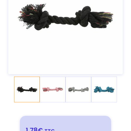
1,78€
TTC