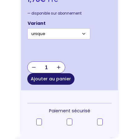
—
disponible sur abonnement
Variant
quantité
de
JOUET
Ajouter au panier
OS
COTON
A
NOEUDS
20CM
Paiement sécurisé