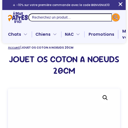
Aller
☀️ -10% sur votre première commande avec le code BIENVENUE10
au
contenu
Recherche
Me
Chats
Chiens
NAC
Promotions
ve
Accueil
/
JOUET OS COTON A NOEUDS 20CM
JOUET OS COTON A NOEUDS
20CM