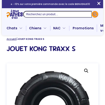
Aller
☀️ -10% sur votre première commande avec le code BIENVENUE10
au
contenu
Recherche
Me
Chats
Chiens
NAC
Promotions
ve
Accueil
/
JOUET KONG TRAXX S
JOUET KONG TRAXX S