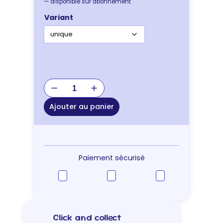
—
disponible sur abonnement
Variant
quantité
de
JOUET
Ajouter au panier
KONG
TRAXX
S
Paiement sécurisé
Click and collect