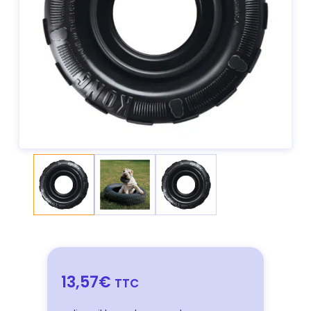
13,57€
TTC