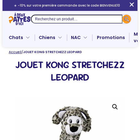
Aller
☀️ -10% sur votre première commande avec le code BIENVENUE10
au
contenu
Recherche
Me
Chats
Chiens
NAC
Promotions
ve
Accueil
/
JOUET KONG STRETCHEZZ LEOPARD
JOUET KONG STRETCHEZZ
LEOPARD