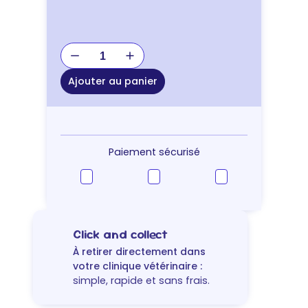
quantité
de
JOUET
Ajouter au panier
KONG
STRETCHEZZ
LEOPARD
Paiement sécurisé
Click and collect
À retirer directement dans
votre clinique vétérinaire :
simple, rapide et sans frais.