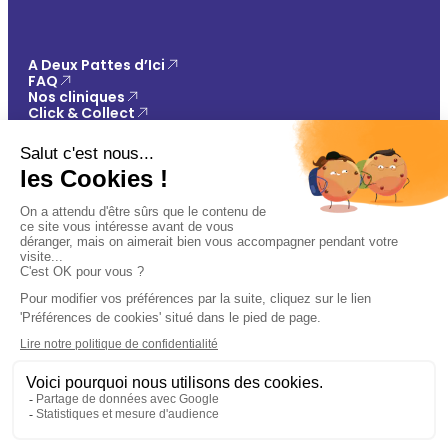
A Deux Pattes d’Ici
FAQ
Nos cliniques
Click & Collect
Contact
Vos avantages
Conseils
Paiement 100% sécurisé
Mentions légales
Politique de confidentialité
Conditions générales de vente
Gestions des cookies
🐾
Plan du site
Ajouter au panier