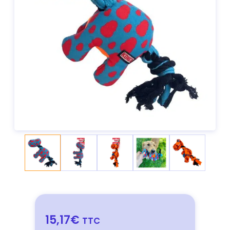
15,17€
TTC