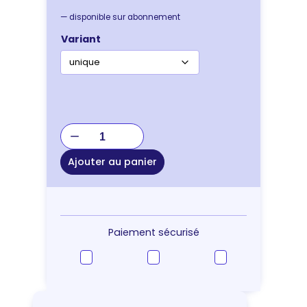
—
disponible sur abonnement
Variant
quantité
de
JOUET
Ajouter au panier
KONG
SIGNATURE
DYNOS
Paiement sécurisé