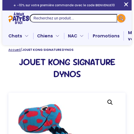
Aller
☀️ -10% sur votre première commande avec le code BIENVENUE10
au
contenu
Recherche
Me
Chats
Chiens
NAC
Promotions
ve
Accueil
/
JOUET KONG SIGNATURE DYNOS
JOUET KONG SIGNATURE
DYNOS