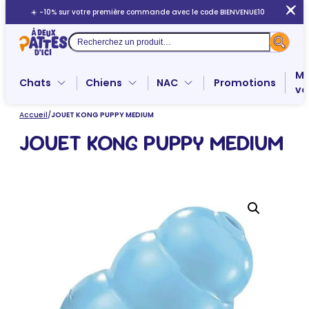
Aller
☀️ -10% sur votre première commande avec le code BIENVENUE10
au
contenu
Recherche
Me
Chats
Chiens
NAC
Promotions
ve
Accueil
/
JOUET KONG PUPPY MEDIUM
JOUET KONG PUPPY MEDIUM