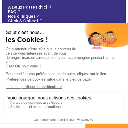
A Deux Pattes d’Ici
FAQ
Nos cliniques
Click & Collect
Contact
Vos avantages
Conseils
Paiement 100% sécurisé
Mentions légales
Politique de confidentialité
Conditions générales de vente
Gestions des cookies
🐾
Plan du site
Ajouter au panier