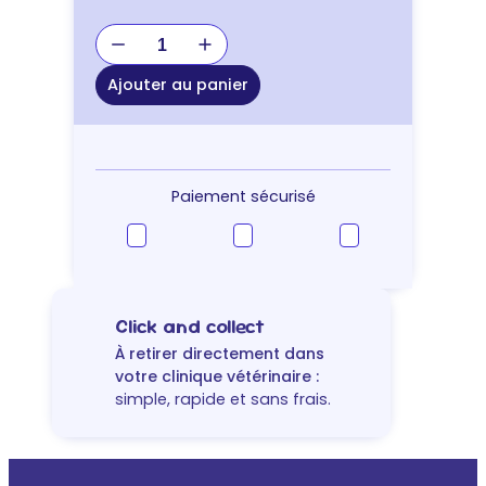
quantité
de
JOUET
Ajouter au panier
KONG
PUPPY
MEDIUM
Paiement sécurisé
Click and collect
À retirer directement dans
votre clinique vétérinaire :
simple, rapide et sans frais.