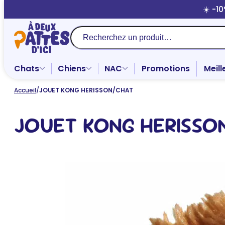
Aller
☀️ -1
au
contenu
Recherche
Chats
Chiens
NAC
Promotions
Meill
Accueil
/
JOUET KONG HERISSON/CHAT
JOUET KONG HERISSO