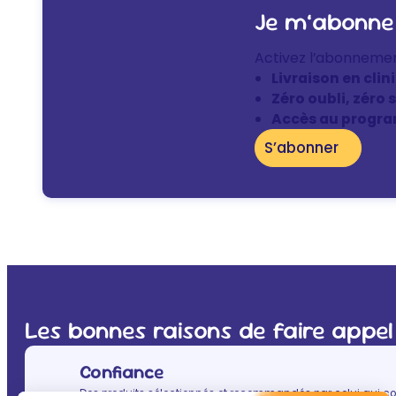
Je m’abonne
Activez l’abonneme
Livraison en clin
Zéro oubli, zéro 
Accès au progra
S’abonner
Les bonnes raisons de faire appel
Confiance
Des produits sélectionnés et recommandés par celui qui co