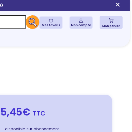
10
Mes favoris
Mon compte
Mon panier
5,45€
TTC
—
disponible sur abonnement