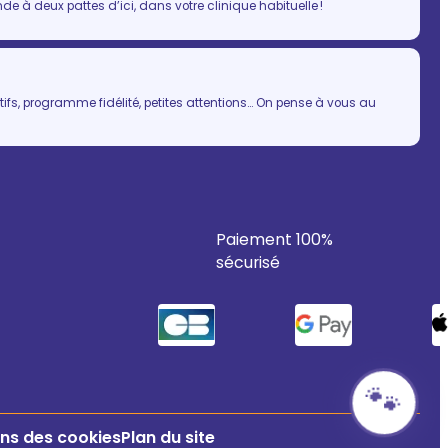
 à deux pattes d’ici, dans votre clinique habituelle !
ifs, programme fidélité, petites attentions… On pense à vous au
Paiement 100%
sécurisé
🐾
ns des cookies
Plan du site