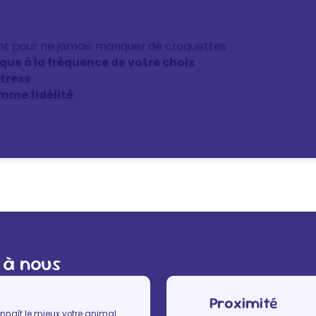
nt pour ne jamais manquer de croquettes
ique à la fréquence de votre choix
stress
mme fidélité
 à nous
Proximité
nnaît le mieux votre animal