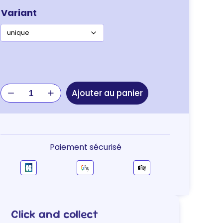
Variant
quantité
Ajouter au panier
de
JOUET
KONG
HERISSON/CHAT
Paiement sécurisé
Click and collect