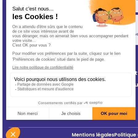
(après vous évidemment ! ) : votre vétérinaire.
Simplicité
En un clic, vous allégez votre quotidien, tout en gardant une l
A Deux Patt
Nos cliniq
Contact
Conseils
Mentions légales
Politique