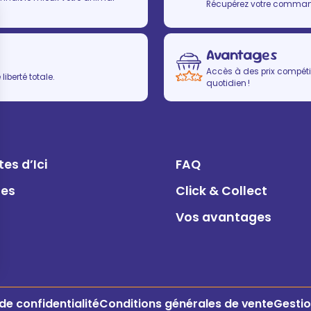
Récupérez votre commande
Avantages
Accès à des prix compétit
iberté totale.
quotidien !
es d’Ici
FAQ
ues
Click & Collect
Vos avantages
 de confidentialité
Conditions générales de vente
Gestio