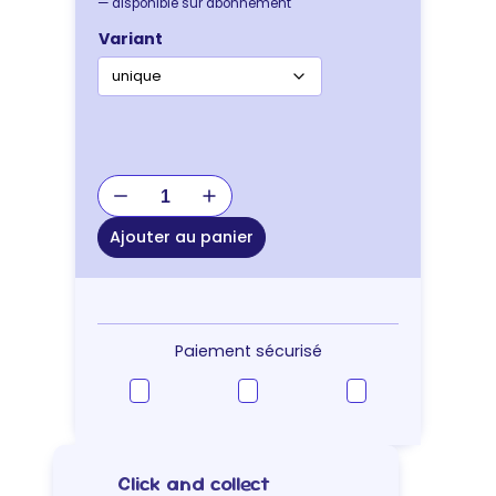
—
disponible sur abonnement
Variant
quantité
de
JOUET
Ajouter au panier
KONG
EXTREME
XXL
Paiement sécurisé
Click and collect