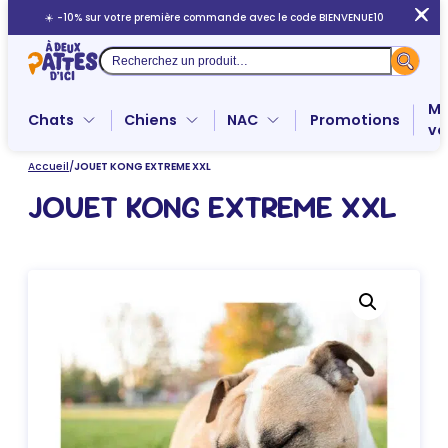
Aller
☀️ -10% sur votre première commande avec le code BIENVENUE10
au
contenu
Recherche
Me
Chats
Chiens
NAC
Promotions
ve
Accueil
/
JOUET KONG EXTREME XXL
JOUET KONG EXTREME XXL