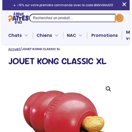
Aller
☀️ -10% sur votre première commande avec le code BIENVENUE10
au
contenu
Recherche
Me
Chats
Chiens
NAC
Promotions
ve
Accueil
/
JOUET KONG CLASSIC XL
JOUET KONG CLASSIC XL