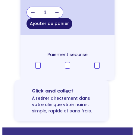
quantité
de
JOUET
Ajouter au panier
KONG
CLASSIC
XL
Paiement sécurisé
Click and collect
À retirer directement dans
votre clinique vétérinaire :
simple, rapide et sans frais.