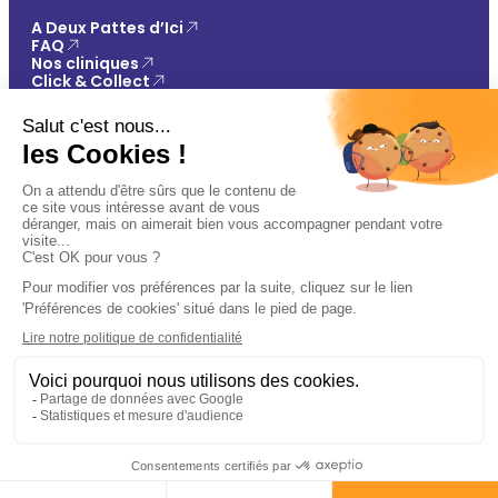
A Deux Pattes d’Ici
FAQ
Nos cliniques
Click & Collect
Contact
Vos avantages
Conseils
Paiement 100% sécurisé
Mentions légales
Politique de confidentialité
Conditions générales de vente
Gestions des cookies
🐾
Plan du site
Ajouter au panier