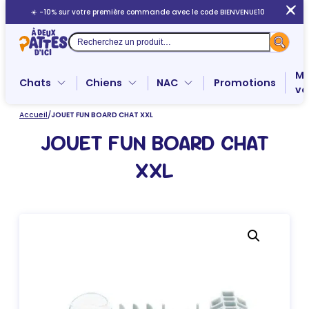
Aller
☀️ -10% sur votre première commande avec le code BIENVENUE10
au
contenu
Recherche
Me
Chats
Chiens
NAC
Promotions
ve
Accueil
/
JOUET FUN BOARD CHAT XXL
JOUET FUN BOARD CHAT
XXL