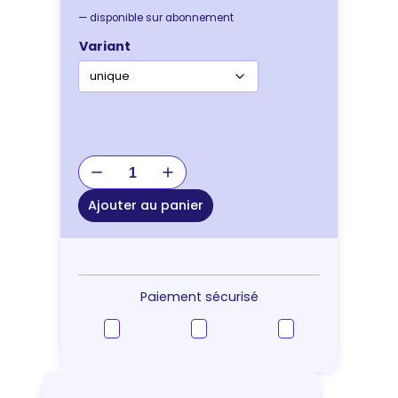
—
disponible sur abonnement
Variant
quantité
de
JOUET
Ajouter au panier
FUN
BOARD
CHAT
XXL
Paiement sécurisé