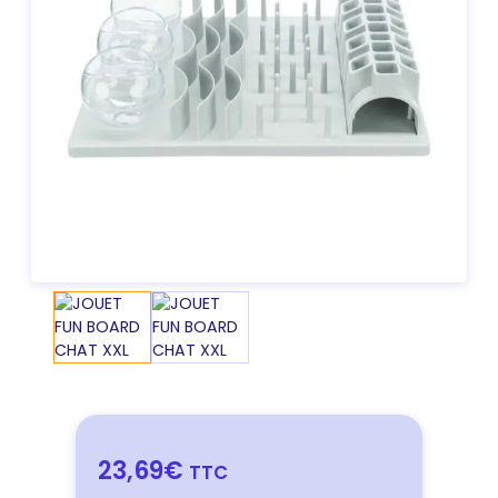
23,69€
TTC