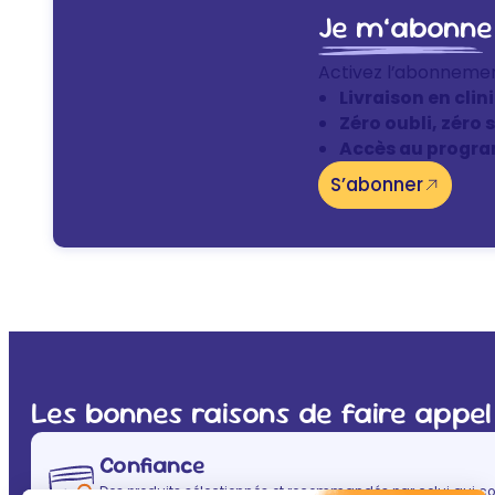
Je m’abonne
Activez l’abonneme
Livraison en clin
Zéro oubli, zéro 
Accès au progra
S’abonner
Les bonnes raisons de faire appel
Confiance
Des produits sélectionnés et recommandés par celui qui co