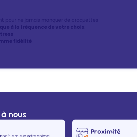
nt pour ne jamais manquer de croquettes
ique à la fréquence de votre choix
stress
mme fidélité
 à nous
Proximité
nnaît le mieux votre animal