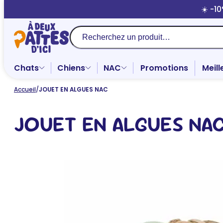
Aller
☀️ -1
au
contenu
Recherche
Chats
Chiens
NAC
Promotions
Meill
Accueil
/
JOUET EN ALGUES NAC
JOUET EN ALGUES NA