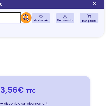
10
Mes favoris
Mon compte
Mon panier
3,56€
TTC
—
disponible sur abonnement