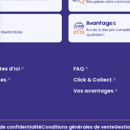
Récupérez votre commande
Avantages
Accès à des prix compétit
iberté totale.
quotidien !
es d’Ici
FAQ
ues
Click & Collect
Vos avantages
 de confidentialité
Conditions générales de vente
Gestio