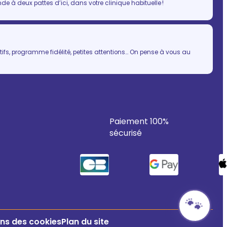
 à deux pattes d’ici, dans votre clinique habituelle !
ifs, programme fidélité, petites attentions… On pense à vous au
Paiement 100%
sécurisé
🐾
ns des cookies
Plan du site