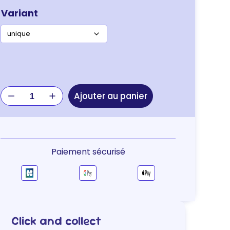
Variant
quantité
Ajouter au panier
de
JOUET
EN
ALGUES
NAC
Paiement sécurisé
Click and collect