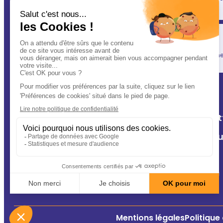
(après vous évidemment ! ) : votre vétérinaire.
Simplicité
En un clic, vous allégez votre quotidien, tout en gardant une l
A Deux Patt
Nos cliniq
Contact
Conseils
Mentions légales
Politique