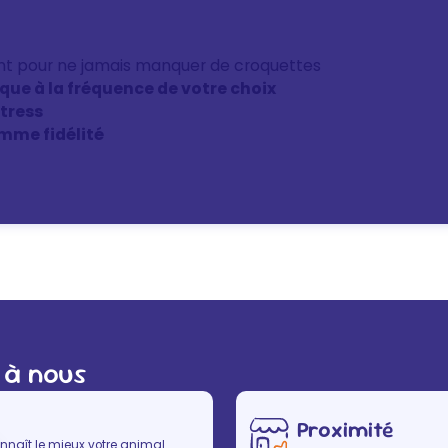
nt pour ne jamais manquer de croquettes
ique à la fréquence de votre choix
stress
mme fidélité
 à nous
Proximité
nnaît le mieux votre animal