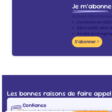
Je m’abonne
Activez l’abonneme
Livraison en clin
Zéro oubli, zéro 
Accès au progra
S’abonner
Les bonnes raisons de faire appel
Confiance
Des produits sélectionnés et recommandés par celui qui co