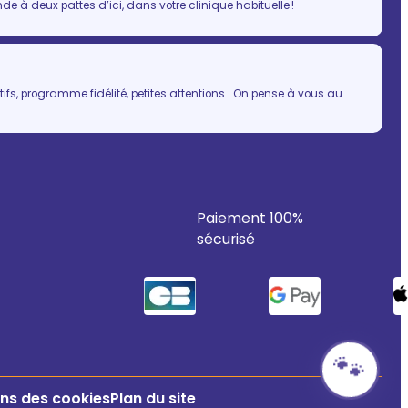
 à deux pattes d’ici, dans votre clinique habituelle !
ifs, programme fidélité, petites attentions… On pense à vous au
Paiement 100%
sécurisé
🐾
ns des cookies
Plan du site