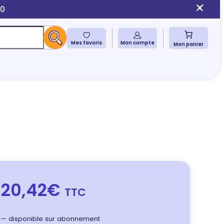
10
Mes favoris
Mon compte
Mon panier
20,42€
TTC
—
disponible sur abonnement