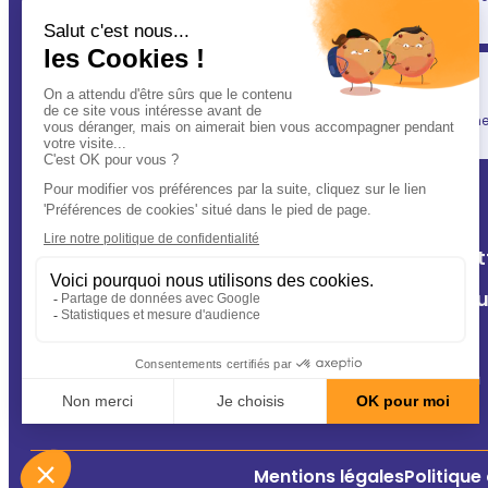
(après vous évidemment ! ) : votre vétérinaire.
Simplicité
En un clic, vous allégez votre quotidien, tout en gardant une l
A Deux Patt
Nos cliniq
Contact
Conseils
Mentions légales
Politique