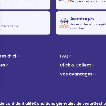
Récupérez votre commande
Avantages
Accès à des prix compétit
iberté totale.
quotidien !
es d’Ici
FAQ
ues
Click & Collect
Vos avantages
 de confidentialité
Conditions générales de vente
Gestio