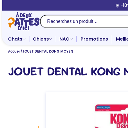
Aller
☀️ -1
au
contenu
Recherche
Chats
Chiens
NAC
Promotions
Meill
Accueil
/
JOUET DENTAL KONG MOYEN
JOUET DENTAL KONG