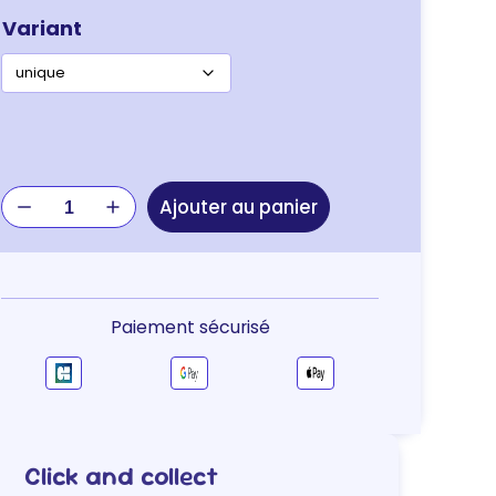
Variant
quantité
Ajouter au panier
de
JOUET
DENTAL
KONG
MOYEN
Paiement sécurisé
Click and collect