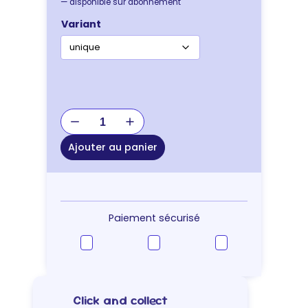
—
disponible sur abonnement
Variant
quantité
de
JOUET
Ajouter au panier
CHIEN
DOG
DISC
Paiement sécurisé
Click and collect