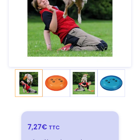
7,27€
TTC