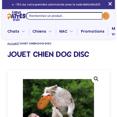
Aller
☀️ -10% sur votre première commande avec le code BIENVENUE10
au
contenu
Recherche
Me
Chats
Chiens
NAC
Promotions
ve
Accueil
/
JOUET CHIEN DOG DISC
JOUET CHIEN DOG DISC