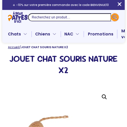
Aller
☀️ -10% sur votre première commande avec le code BIENVENUE10
au
contenu
Recherche
Me
Chats
Chiens
NAC
Promotions
ve
Accueil
/
JOUET CHAT SOURIS NATURE X2
JOUET CHAT SOURIS NATURE
X2