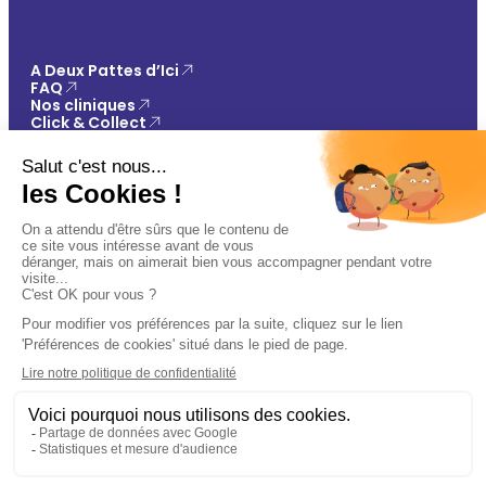
A Deux Pattes d’Ici
FAQ
Nos cliniques
Click & Collect
Contact
Vos avantages
Conseils
Paiement 100% sécurisé
Mentions légales
Politique de confidentialité
Conditions générales de vente
Gestions des cookies
🐾
Plan du site
Ajouter au panier