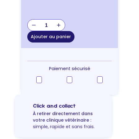
quantité
de
JOUET
Ajouter au panier
CHAT
SOURIS
NATURE
X2
Paiement sécurisé
Click and collect
À retirer directement dans
votre clinique vétérinaire :
simple, rapide et sans frais.