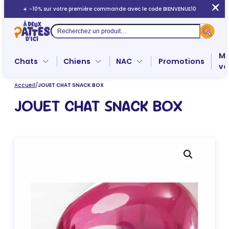
Aller
☀️ -10% sur votre première commande avec le code BIENVENUE10
au
contenu
Recherche
Me
Chats
Chiens
NAC
Promotions
ve
Accueil
/
JOUET CHAT SNACK BOX
JOUET CHAT SNACK BOX