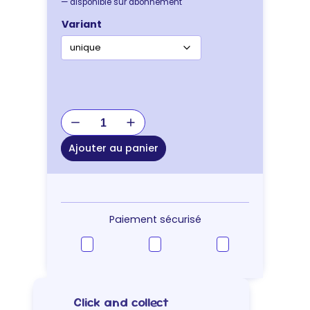
—
disponible sur abonnement
Variant
quantité
de
JOUET
Ajouter au panier
CHAT
SNACK
BOX
Paiement sécurisé
Click and collect