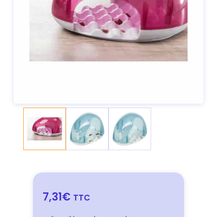
7,31€
TTC