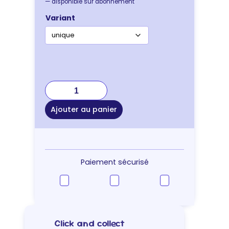
—
disponible sur abonnement
Variant
quantité
de
JOUET
Ajouter au panier
CHAT
PIRATE
Paiement sécurisé
Click and collect