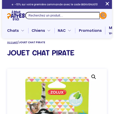
Aller
☀️ -10% sur votre première commande avec le code BIENVENUE10
au
contenu
Recherche
Me
Chats
Chiens
NAC
Promotions
ve
Accueil
/
JOUET CHAT PIRATE
JOUET CHAT PIRATE