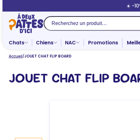
Aller
☀️ -1
au
contenu
Recherche
Chats
Chiens
NAC
Promotions
Meill
Accueil
/
JOUET CHAT FLIP BOARD
JOUET CHAT FLIP BOA