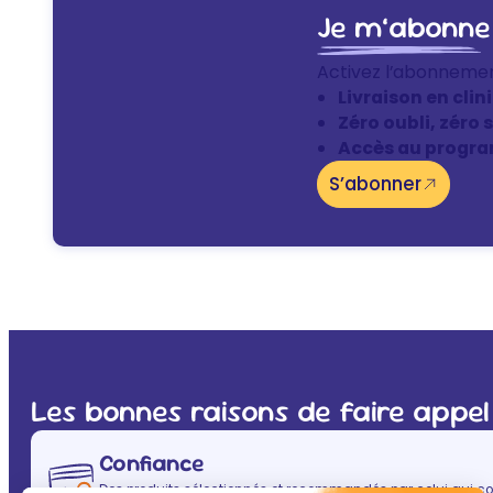
Je m’abonne
Activez l’abonneme
Livraison en clin
Zéro oubli, zéro 
Accès au progra
S’abonner
Les bonnes raisons de faire appel
Confiance
Des produits sélectionnés et recommandés par celui qui co