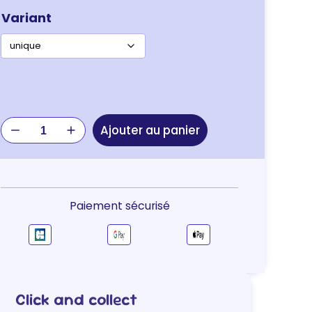
Variant
quantité
Ajouter au panier
de
JOUET
CHAT
FLIP
BOARD
Paiement sécurisé
Click and collect