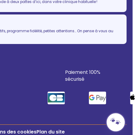
 à deux pattes d’ici, dans votre clinique habituelle !
ifs, programme fidélité, petites attentions… On pense à vous au
Paiement 100%
sécurisé
🐾
ns des cookies
Plan du site