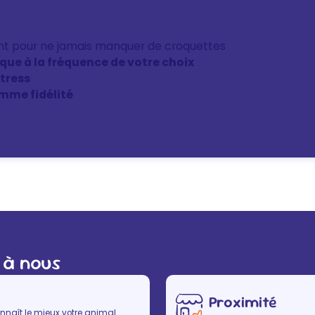
nt pour ne jamais manquer de croquettes
ique à la fréquence de votre choix
stress
mme fidélité
 à nous
Proximité
nnaît le mieux votre animal