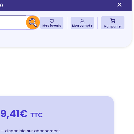
10
Mes favoris
Mon compte
Mon panier
9,41€
TTC
—
disponible sur abonnement