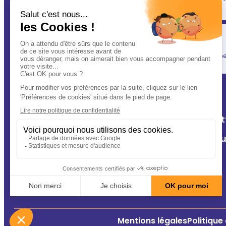
(après vous évidemment ! ) : votre vétérinaire.
Simplicité
En un clic, vous allégez votre quotidien, tout en gardant une l
A Deux Patt
Nos cliniq
Contact
Conseils
Mentions légales
Politique