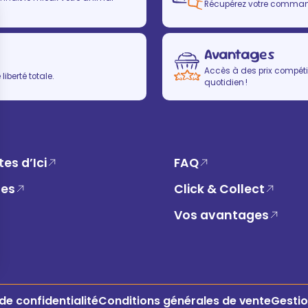
Récupérez votre commande
Avantages
Accès à des prix compétit
iberté totale.
quotidien !
es d’Ici
FAQ
ues
Click & Collect
Vos avantages
 de confidentialité
Conditions générales de vente
Gestio