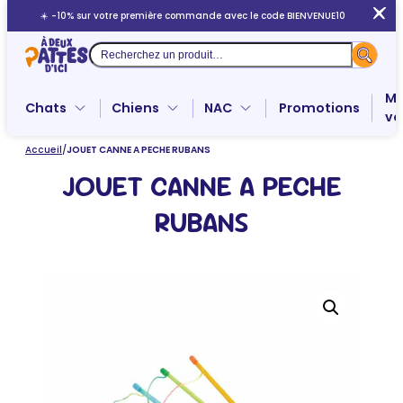
Aller
☀️ -10% sur votre première commande avec le code BIENVENUE10
au
contenu
Recherche
Me
Chats
Chiens
NAC
Promotions
ve
Accueil
/
JOUET CANNE A PECHE RUBANS
JOUET CANNE A PECHE
RUBANS