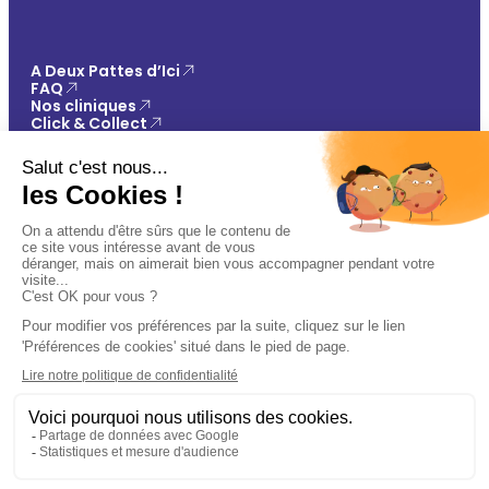
A Deux Pattes d’Ici
FAQ
Nos cliniques
Click & Collect
Contact
Vos avantages
Conseils
Paiement 100% sécurisé
Mentions légales
Politique de confidentialité
Conditions générales de vente
Gestions des cookies
🐾
Plan du site
Ajouter au panier