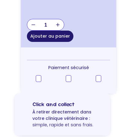
quantité
de
JOUET
Ajouter au panier
CANNE
A
PECHE
RUBANS
Paiement sécurisé
Click and collect
À retirer directement dans
votre clinique vétérinaire :
simple, rapide et sans frais.