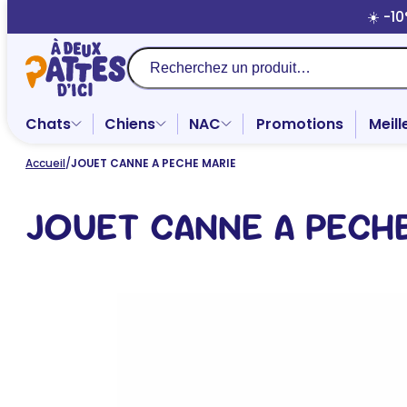
Aller
☀️ -1
au
contenu
Recherche
Chats
Chiens
NAC
Promotions
Meill
Accueil
/
JOUET CANNE A PECHE MARIE
JOUET CANNE A PECHE