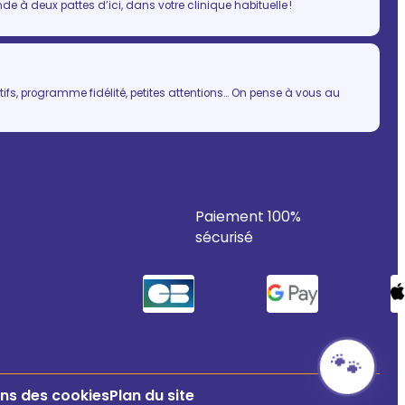
 à deux pattes d’ici, dans votre clinique habituelle !
ifs, programme fidélité, petites attentions… On pense à vous au
Paiement 100%
sécurisé
🐾
ns des cookies
Plan du site