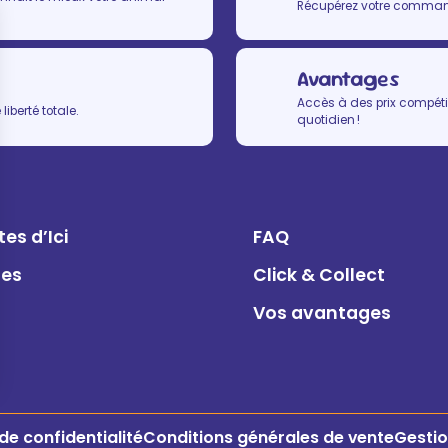
Récupérez votre commande
Avantages
Accès à des prix compétit
iberté totale.
quotidien !
es d’Ici
FAQ
ues
Click & Collect
Vos avantages
 de confidentialité
Conditions générales de vente
Gestio