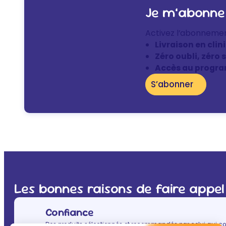
Je m’abonne
Activez l’abonneme
Livraison en clin
Zéro oubli, zéro 
Accès au progra
S’abonner
Les bonnes raisons de faire appel
Confiance
Des produits sélectionnés et recommandés par celui qui co