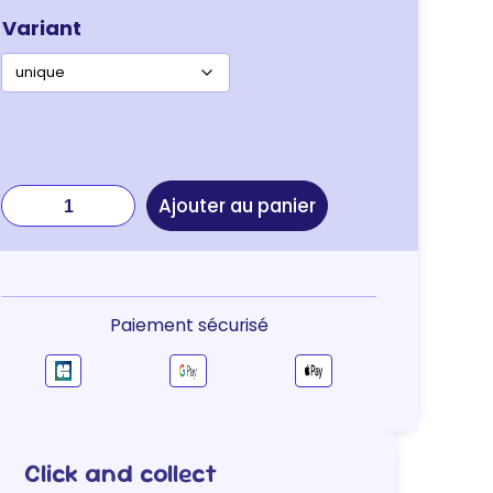
Variant
quantité
Ajouter au panier
de
JOUET
CANNE
A
PECHE
Paiement sécurisé
MARIE
Click and collect