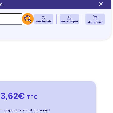
10
Mes favoris
Mon compte
Mon panier
3,62€
TTC
—
disponible sur abonnement