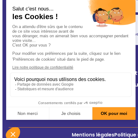
(après vous évidemment ! ) : votre vétérinaire.
Simplicité
En un clic, vous allégez votre quotidien, tout en gardant une l
A Deux Patt
Nos cliniq
Contact
Conseils
Mentions légales
Politique