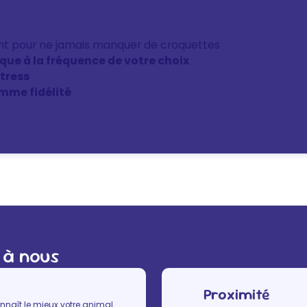
nt pour ne jamais manquer de croquettes
ique à la fréquence de votre choix
stress
mme fidélité
 à nous
Proximité
nnaît le mieux votre animal