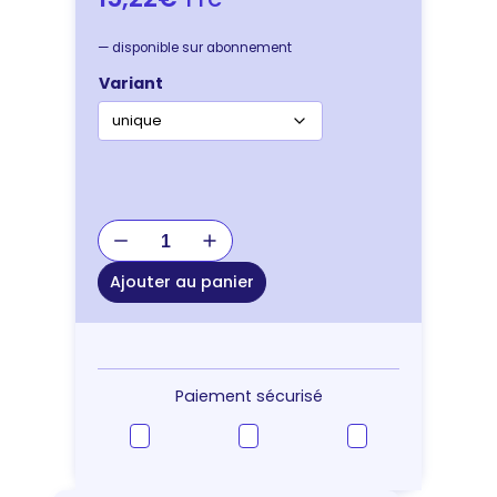
—
disponible sur abonnement
Variant
quantité
de
JOUET
Ajouter au panier
BOOMER
BALL
150
MM
Paiement sécurisé