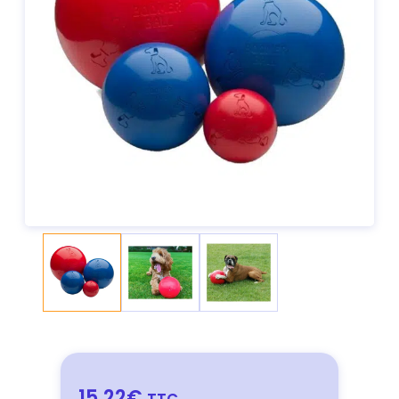
15,22€
TTC