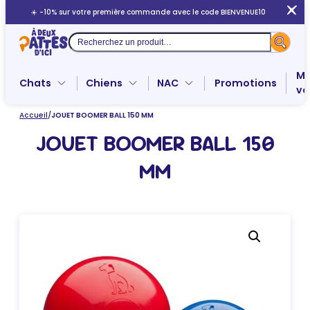
Aller
☀️ -10% sur votre première commande avec le code BIENVENUE10
au
contenu
Recherche
Me
Chats
Chiens
NAC
Promotions
ve
Accueil
/
JOUET BOOMER BALL 150 MM
JOUET BOOMER BALL 150
MM