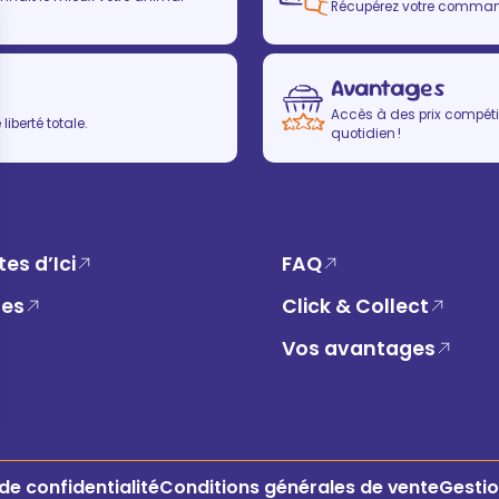
Récupérez votre commande
Avantages
Accès à des prix compétit
iberté totale.
quotidien !
es d’Ici
FAQ
ues
Click & Collect
Vos avantages
 de confidentialité
Conditions générales de vente
Gestio