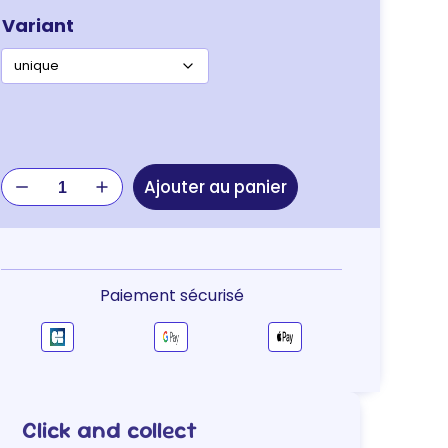
Variant
quantité
Ajouter au panier
de
JOUET
BALLE
NATURE
SISAL
Paiement sécurisé
CHAT
Click and collect