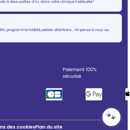
 à deux pattes d’ici, dans votre clinique habituelle !
ifs, programme fidélité, petites attentions… On pense à vous au
Paiement 100%
sécurisé
🐾
ns des cookies
Plan du site