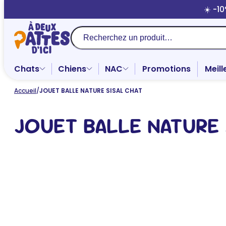
Aller
☀️ -1
au
contenu
Recherche
Chats
Chiens
NAC
Promotions
Meill
Accueil
/
JOUET BALLE NATURE SISAL CHAT
JOUET BALLE NATURE 