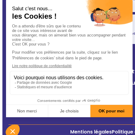
(après vous évidemment ! ) : votre vétérinaire.
Simplicité
En un clic, vous allégez votre quotidien, tout en gardant une l
A Deux Patt
Nos cliniq
Contact
Conseils
Mentions légales
Politique