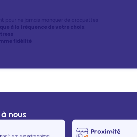
nt pour ne jamais manquer de croquettes
ique à la fréquence de votre choix
stress
mme fidélité
 à nous
Proximité
nnaît le mieux votre animal