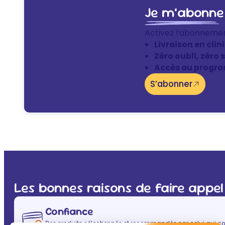
Je m’abonne
Activez l’abonneme
Livraison en clin
Zéro oubli, zéro 
Accès au progra
S’abonner
Les bonnes raisons de faire appel
Confiance
Des produits sélectionnés et recommandés par celui qui co