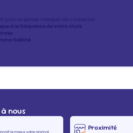
nt pour ne jamais manquer de croquettes
ique à la fréquence de votre choix
stress
mme fidélité
 à nous
Proximité
nnaît le mieux votre animal