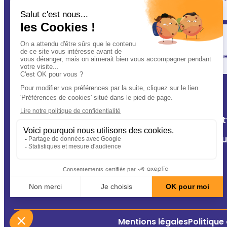
(après vous évidemment ! ) : votre vétérinaire.
Simplicité
En un clic, vous allégez votre quotidien, tout en gardant une l
A Deux Patt
Nos cliniq
Contact
Conseils
Mentions légales
Politique