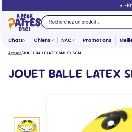
Aller
☀️ -1
au
contenu
Recherche
Chats
Chiens
NAC
Promotions
Meill
Accueil
/
JOUET BALLE LATEX SMILEY 6CM
JOUET BALLE LATEX 