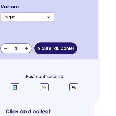
Variant
quantité
Ajouter au panier
de
JOUET
BALLE
LATEX
SMILEY
Paiement sécurisé
6CM
Click and collect