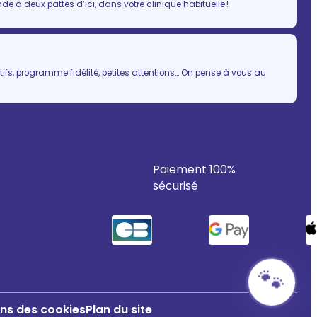
 à deux pattes d’ici, dans votre clinique habituelle !
ifs, programme fidélité, petites attentions… On pense à vous au
Paiement 100%
sécurisé
🐾
ns des cookies
Plan du site