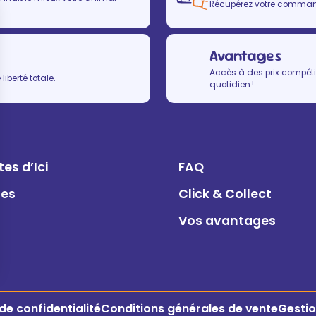
Récupérez votre commande
Avantages
Accès à des prix compétit
iberté totale.
quotidien !
es d’Ici
FAQ
ues
Click & Collect
Vos avantages
 de confidentialité
Conditions générales de vente
Gestio