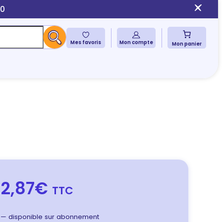
10
Mes favoris
Mon compte
Mon panier
2,87€
TTC
—
disponible sur abonnement