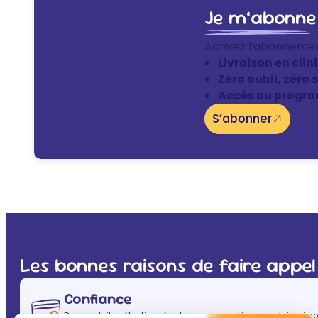
Je m’abonne
Activez l’abonneme
Livraison en clin
Zéro oubli, zéro 
Accès au progra
S’abonner
Les bonnes raisons de faire appel
Confiance
Des produits sélectionnés et recommandés par celui qui co