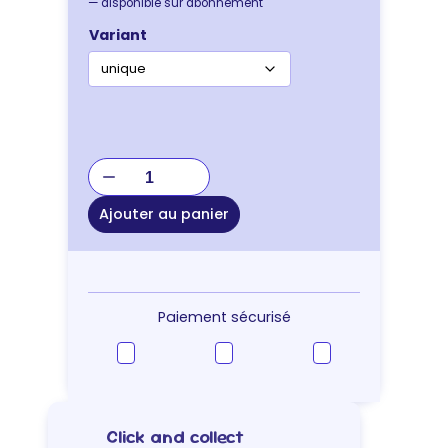
—
disponible sur abonnement
Variant
quantité
de
JOUET
Ajouter au panier
BALLE
ECO
FETCH
Paiement sécurisé
Click and collect