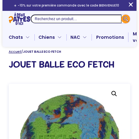
Aller
☀️ -10% sur votre première commande avec le code BIENVENUE10
au
contenu
Recherche
Me
Chats
Chiens
NAC
Promotions
ve
Accueil
/
JOUET BALLE ECO FETCH
JOUET BALLE ECO FETCH