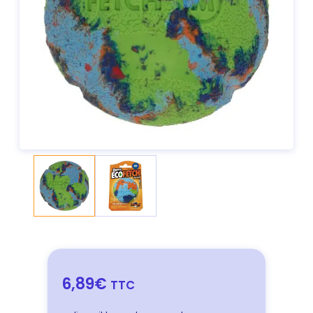
6,89€
TTC