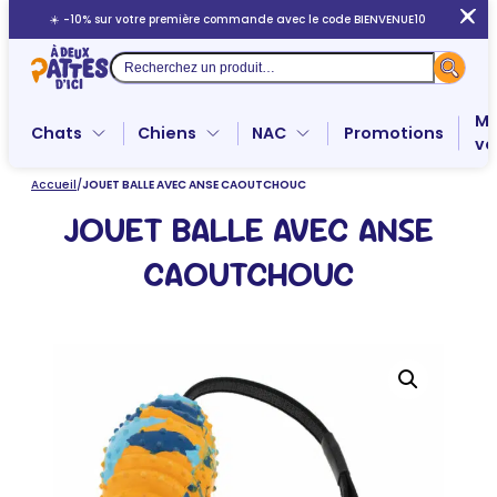
Aller
☀️ -10% sur votre première commande avec le code BIENVENUE10
au
contenu
Recherche
Me
Chats
Chiens
NAC
Promotions
ve
Accueil
/
JOUET BALLE AVEC ANSE CAOUTCHOUC
JOUET BALLE AVEC ANSE
CAOUTCHOUC