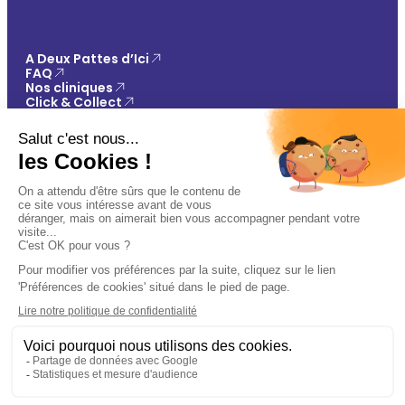
A Deux Pattes d’Ici
FAQ
Nos cliniques
Click & Collect
Contact
Vos avantages
Conseils
Paiement 100% sécurisé
Mentions légales
Politique de confidentialité
Conditions générales de vente
Gestions des cookies
🐾
Plan du site
Ajouter au panier