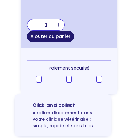
quantité
de
JOUET
Ajouter au panier
BALLE
AVEC
ANSE
CAOUTCHOUC
Paiement sécurisé
Click and collect
À retirer directement dans
votre clinique vétérinaire :
simple, rapide et sans frais.