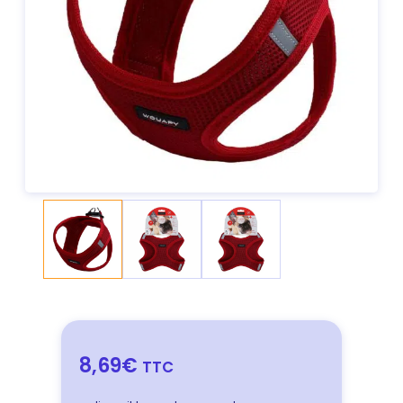
8,69€
TTC