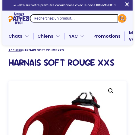
Aller
☀️ -10% sur votre première commande avec le code BIENVENUE10
au
contenu
Recherche
Me
Chats
Chiens
NAC
Promotions
ve
Accueil
/
HARNAIS SOFT ROUGE XXS
HARNAIS SOFT ROUGE XXS