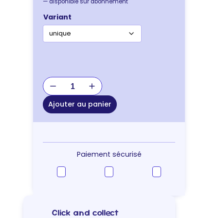
—
disponible sur abonnement
Variant
quantité
de
HARNAIS
Ajouter au panier
SOFT
ROUGE
XXS
Paiement sécurisé
Click and collect