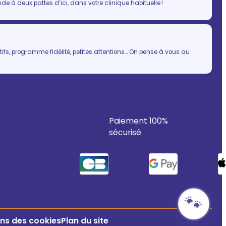
 à deux pattes d’ici, dans votre clinique habituelle !
ifs, programme fidélité, petites attentions… On pense à vous au
Paiement 100%
sécurisé
🐾
ns des cookies
Plan du site