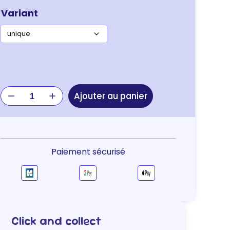
Variant
quantité
Ajouter au panier
de
HARNAIS
PREMIUM
GRIS
S
Paiement sécurisé
Click and collect