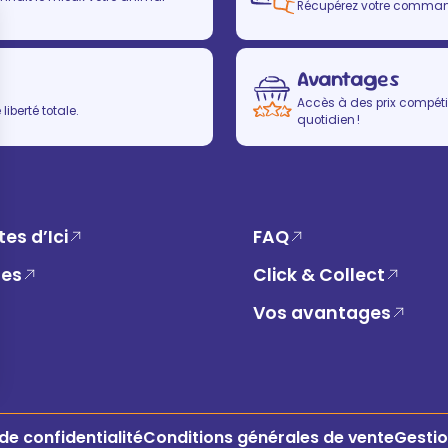
Récupérez votre commande
Avantages
Accès à des prix compétit
iberté totale.
quotidien !
es d’Ici
FAQ
ues
Click & Collect
Vos avantages
 de confidentialité
Conditions générales de vente
Gestio