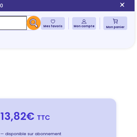
10
Mes favoris
Mon compte
Mon panier
13,82€
TTC
—
disponible sur abonnement