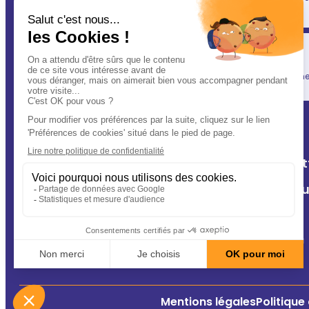
(après vous évidemment ! ) : votre vétérinaire.
Simplicité
En un clic, vous allégez votre quotidien, tout en gardant une l
A Deux Patt
Nos cliniq
Contact
Conseils
Mentions légales
Politique