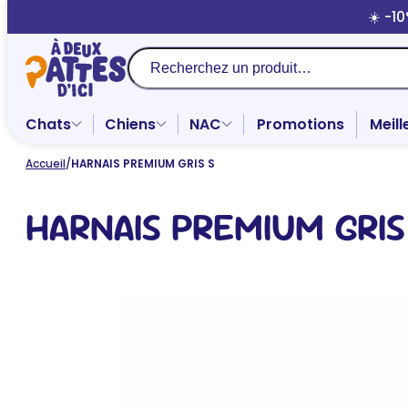
Aller
☀️ -1
au
contenu
Recherche
Chats
Chiens
NAC
Promotions
Meill
Accueil
/
HARNAIS PREMIUM GRIS S
HARNAIS PREMIUM GRIS