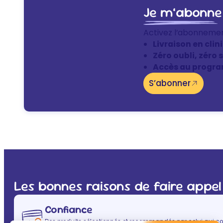
Je m’abonne
Activez l’abonneme
Livraison en clin
Zéro oubli, zéro 
Accès au progra
S’abonner
Les bonnes raisons de faire appel
Confiance
Des produits sélectionnés et recommandés par celui qui co