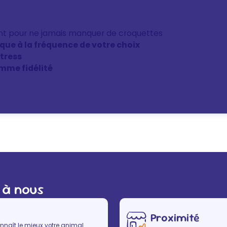
nt pour ne jamais manquer de croquettes
ique à la fréquence de votre choix
stress
mme fidélité
 à nous
Proximité
nnaît le mieux votre animal