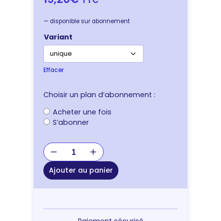
—
disponible sur abonnement
Variant
Effacer
Choisir un plan d’abonnement :
Choisir
Acheter une fois
un
S’abonner
type
d’achat
quantité
de
HARNAIS
Ajouter au panier
HALTI
SMALL
30-
60CM