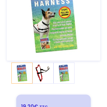
19,20€
TTC