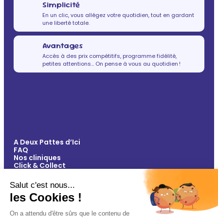
Simplicité
En un clic, vous allégez votre quotidien, tout en gardant
une liberté totale.
Avantages
Accès à des prix compétitifs, programme fidélité,
petites attentions… On pense à vous au quotidien !
A Deux Pattes d’Ici
FAQ
Nos cliniques
Click & Collect
Contact
Vos avantages
Conseils
Paiement 100% sécurisé