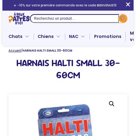
Aller
☀️ -10% sur votre première commande avec le code BIENVENUE10
au
contenu
Recherche
Me
Chats
Chiens
NAC
Promotions
ve
Accueil
/
HARNAIS HALTI SMALL 30-60CM
HARNAIS HALTI SMALL 30-
60CM