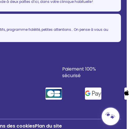
 à deux pattes d’ici, dans votre clinique habituelle !
ifs, programme fidélité, petites attentions… On pense à vous au
Paiement 100%
sécurisé
🐾
ns des cookies
Plan du site