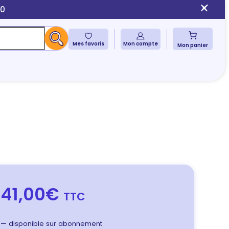
10
Mes favoris
Mon compte
Mon panier
41,00€
TTC
—
disponible sur abonnement