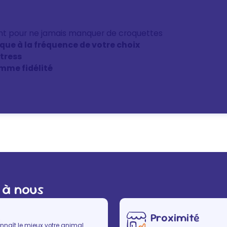
nt pour ne jamais manquer de croquettes
ique à la fréquence de votre choix
stress
mme fidélité
 à nous
Proximité
nnaît le mieux votre animal