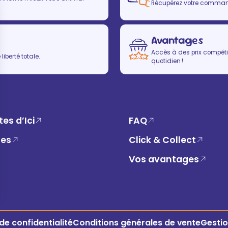
Récupérez votre commande
Avantages
Accès à des prix compétit
iberté totale.
quotidien !
es d’Ici
FAQ
ues
Click & Collect
Vos avantages
 de confidentialité
Conditions générales de vente
Gestio