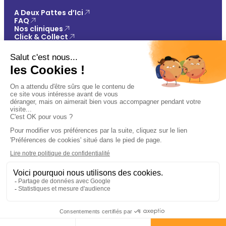
A Deux Pattes d’Ici
FAQ
Nos cliniques
Click & Collect
Contact
Vos avantages
Conseils
Paiement 100% sécurisé
Mentions légales
Politique de confidentialité
Conditions générales de vente
Gestions des cookies
🐾
Plan du site
Ajouter au panier