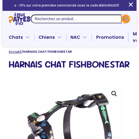
Aller
☀️ -10% sur votre première commande avec le code BIENVENUE10
au
contenu
Recherche
Me
Chats
Chiens
NAC
Promotions
ve
Accueil
/
HARNAIS CHAT FISHBONESTAR
HARNAIS CHAT FISHBONESTAR