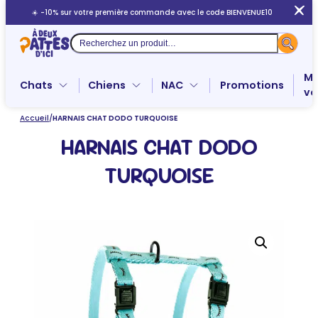
Aller
☀️ -10% sur votre première commande avec le code BIENVENUE10
au
contenu
Recherche
Me
Chats
Chiens
NAC
Promotions
ve
Accueil
/
HARNAIS CHAT DODO TURQUOISE
HARNAIS CHAT DODO
TURQUOISE