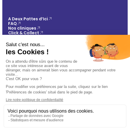
A Deux Pattes d’Ici
FAQ
Nos cliniques
Click & Collect
Contact
Vos avantages
Conseils
Paiement 100% sécurisé
Mentions légales
Politique de confidentialité
Conditions générales de vente
Gestions des cookies
🐾
Plan du site
Ajouter au panier