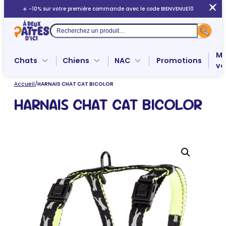
Aller
☀️ -10% sur votre première commande avec le code BIENVENUE10
au
contenu
Recherche
Me
Chats
Chiens
NAC
Promotions
ve
Accueil
/
HARNAIS CHAT CAT BICOLOR
HARNAIS CHAT CAT BICOLOR