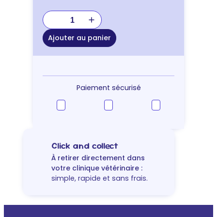
quantité
de
HARNAIS
Ajouter au panier
CHAT
CAT
BICOLOR
Paiement sécurisé
Click and collect
À retirer directement dans
votre clinique vétérinaire :
simple, rapide et sans frais.