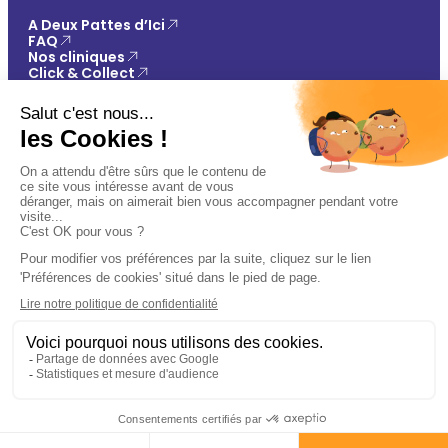
A Deux Pattes d’Ici
FAQ
Nos cliniques
Click & Collect
Contact
Vos avantages
Conseils
Paiement 100% sécurisé
Mentions légales
Politique de confidentialité
Conditions générales de vente
Gestions des cookies
🐾
Plan du site
Ajouter au panier