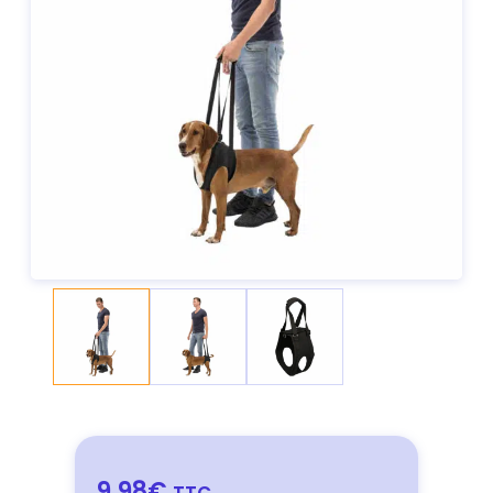
9,98€
TTC