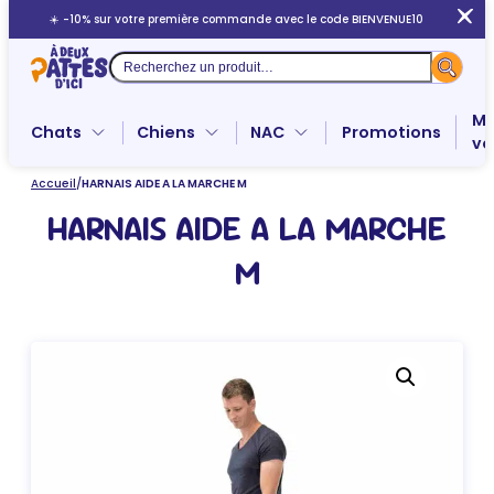
Aller
☀️ -10% sur votre première commande avec le code BIENVENUE10
au
contenu
Recherche
Me
Chats
Chiens
NAC
Promotions
ve
Accueil
/
HARNAIS AIDE A LA MARCHE M
HARNAIS AIDE A LA MARCHE
M