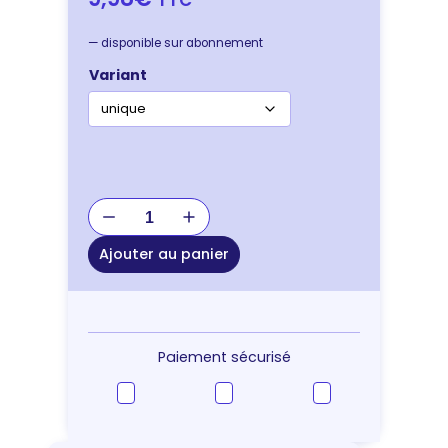
—
disponible sur abonnement
Variant
quantité
de
HARNAIS
Ajouter au panier
AIDE
A
LA
MARCHE
M
Paiement sécurisé