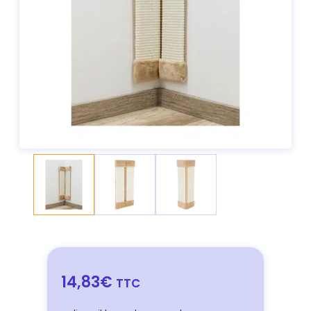
14,83€
TTC