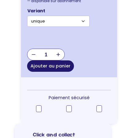
—
disponible sur abonnement
Variant
quantité
de
GRIFFOIR
Ajouter au panier
D'
ANGLE
Paiement sécurisé
Click and collect