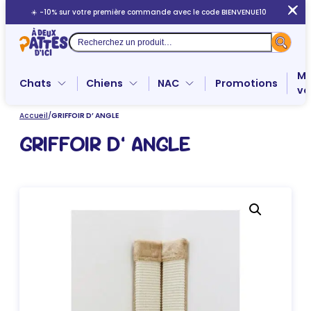
Aller
☀️ -10% sur votre première commande avec le code BIENVENUE10
au
contenu
Recherche
Me
Chats
Chiens
NAC
Promotions
ve
Accueil
/
GRIFFOIR D’ ANGLE
GRIFFOIR D’ ANGLE