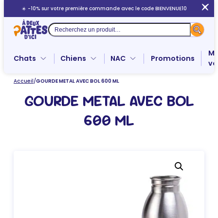
Aller
☀️ -10% sur votre première commande avec le code BIENVENUE10
au
contenu
Recherche
Me
Chats
Chiens
NAC
Promotions
ve
Accueil
/
GOURDE METAL AVEC BOL 600 ML
GOURDE METAL AVEC BOL
600 ML