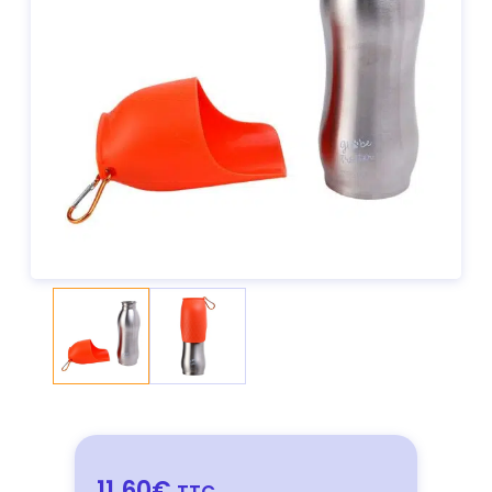
11,60€
TTC