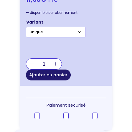
—
disponible sur abonnement
Variant
quantité
de
GOURDE
Ajouter au panier
METAL
AVEC
BOL
600
ML
Paiement sécurisé