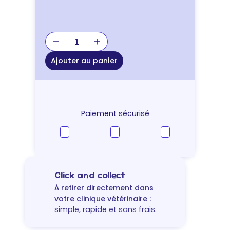
quantité
de
GAMELLE
Ajouter au panier
PLASTIQUE
SMART
BOWL
350ML
Paiement sécurisé
Click and collect
À retirer directement dans
votre clinique vétérinaire :
simple, rapide et sans frais.