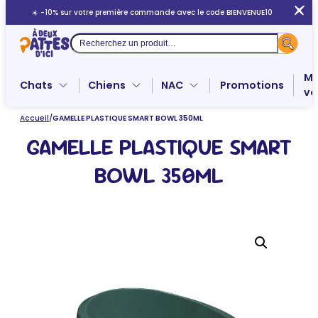
Aller
☀️ -10% sur votre première commande avec le code BIENVENUE10
au
contenu
Recherche
Me
Chats
Chiens
NAC
Promotions
ve
Accueil
/
GAMELLE PLASTIQUE SMART BOWL 350ML
GAMELLE PLASTIQUE SMART
BOWL 350ML