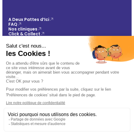
A Deux Pattes d’Ici
FAQ
Nos cliniques
Click & Collect
Contact
Vos avantages
Conseils
Paiement 100% sécurisé
Mentions légales
Politique de confidentialité
Conditions générales de vente
Gestions des cookies
🐾
Plan du site
Ajouter au panier