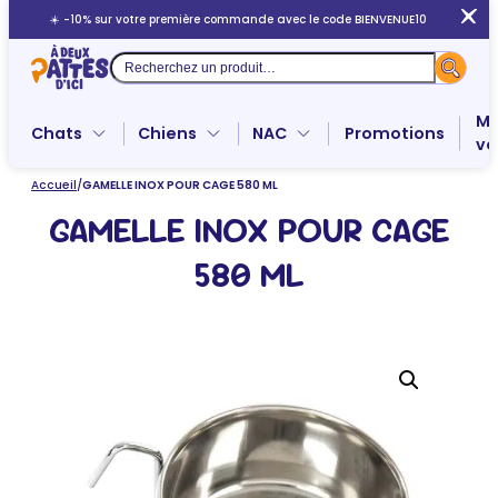
Aller
☀️ -10% sur votre première commande avec le code BIENVENUE10
au
contenu
Recherche
Me
Chats
Chiens
NAC
Promotions
ve
Accueil
/
GAMELLE INOX POUR CAGE 580 ML
GAMELLE INOX POUR CAGE
580 ML