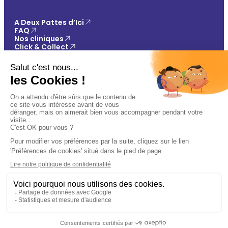
A Deux Pattes d’Ici
FAQ
Nos cliniques
Click & Collect
Contact
Vos avantages
Conseils
Paiement 100% sécurisé
Mentions légales
Politique de confidentialité
Conditions générales de vente
Gestions des cookies
🐾
Plan du site
Ajouter au panier