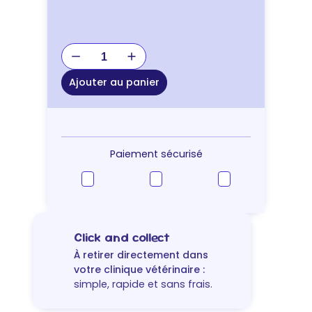
quantité
de
GAMELLE
Ajouter au panier
INOX
POUR
CAGE
580
ML
Paiement sécurisé
Click and collect
À retirer directement dans
votre clinique vétérinaire :
simple, rapide et sans frais.