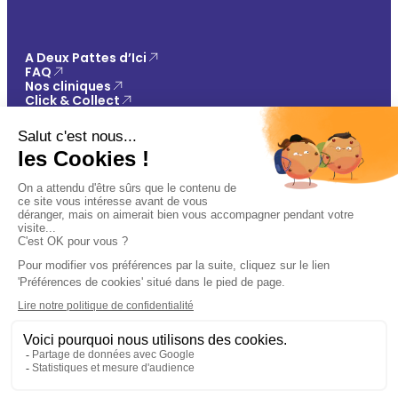
A Deux Pattes d’Ici
FAQ
Nos cliniques
Click & Collect
Contact
Vos avantages
Conseils
Paiement 100% sécurisé
Mentions légales
Politique de confidentialité
Conditions générales de vente
Gestions des cookies
🐾
Plan du site
Ajouter au panier