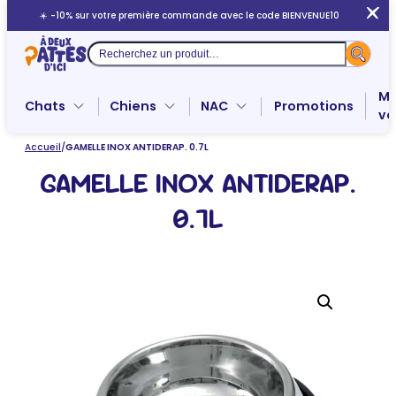
Aller
☀️ -10% sur votre première commande avec le code BIENVENUE10
au
contenu
Recherche
Me
Chats
Chiens
NAC
Promotions
ve
Accueil
/
GAMELLE INOX ANTIDERAP. 0.7L
GAMELLE INOX ANTIDERAP.
0.7L