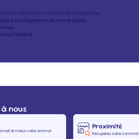
nt pour ne jamais manquer de croquettes
ique à la fréquence de votre choix
stress
mme fidélité
 à nous
Proximité
nnaît le mieux votre animal
Récupérez votre commande