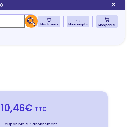
10
Mes favoris
Mon compte
Mon panier
10,46€
TTC
—
disponible sur abonnement