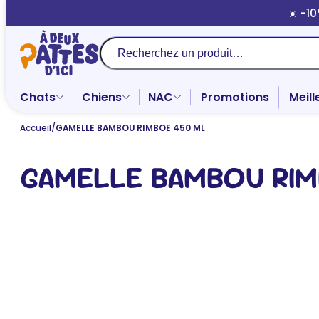
Aller
☀️ -1
au
contenu
Recherche
Chats
Chiens
NAC
Promotions
Meill
Accueil
/
GAMELLE BAMBOU RIMBOE 450 ML
GAMELLE BAMBOU RIM