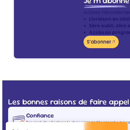
Je m’abonne
Activez l’abonneme
Livraison en clin
Zéro oubli, zéro 
Accès au progra
S’abonner
Les bonnes raisons de faire appel
Confiance
Des produits sélectionnés et recommandés par celui qui co
(après vous évidemment ! ) : votre vétérinaire.