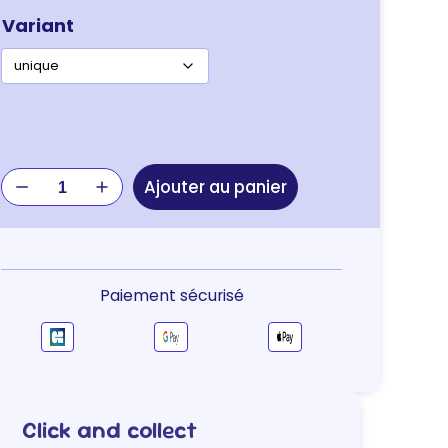
Variant
quantité
Ajouter au panier
de
GAMELLE
BAMBOU
RIMBOE
450
Paiement sécurisé
ML
Click and collect