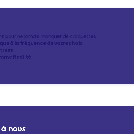
nt pour ne jamais manquer de croquettes
ique à la fréquence de votre choix
stress
mme fidélité
 à nous