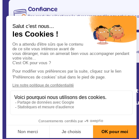
Confiance
Des produits sélectionnés et recommandés par celui qui co
(après vous évidemment ! ) : votre vétérinaire.
Simplicité
En un clic, vous allégez votre quotidien, tout en gardant une l
A Deux Patt
Nos cliniq
Contact
Conseils