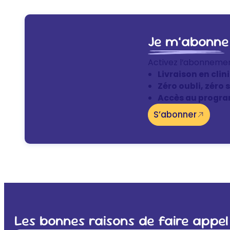
Je m’abonne
Activez l’abonneme
Livraison en clin
Zéro oubli, zéro 
Accès au progra
S’abonner
Les bonnes raisons de faire appel