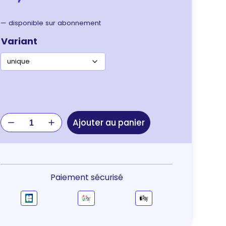
—
disponible sur abonnement
Variant
quantité
Ajouter au panier
de
Gamelle
anti-
glouton
verte
Paiement sécurisé
bio
chien
forme
poisson