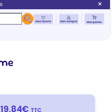
10
Mes favoris
Mon compte
Mon panier
rme
19,84€
TTC