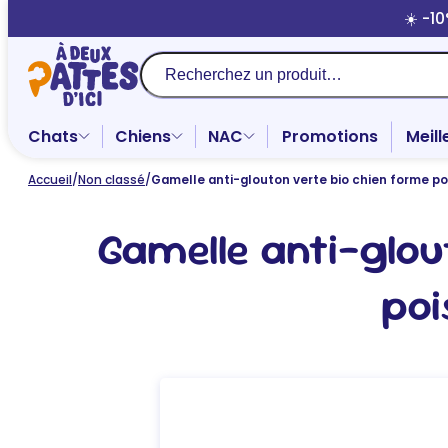
Aller
☀️ -1
au
contenu
Recherche
Chats
Chiens
NAC
Promotions
Meill
Accueil
/
Non classé
/
Gamelle anti-glouton verte bio chien forme po
Gamelle anti-glou
poi