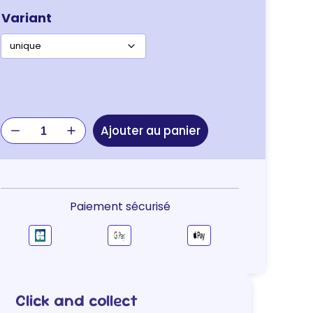
Variant
quantité
Ajouter au panier
de
CORBEILLE
RONDE
MOELLEUSE
70CM
Paiement sécurisé
Click and collect