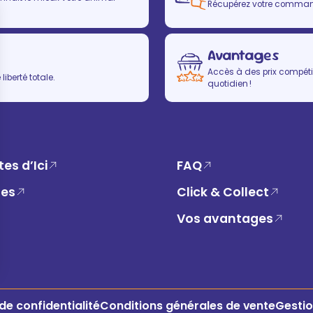
Récupérez votre commande
Avantages
Accès à des prix compétit
iberté totale.
quotidien !
es d’Ici
FAQ
ues
Click & Collect
Vos avantages
 de confidentialité
Conditions générales de vente
Gestio