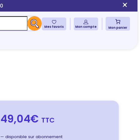
10
Mes favoris
Mon compte
Mon panier
49,04€
TTC
—
disponible sur abonnement