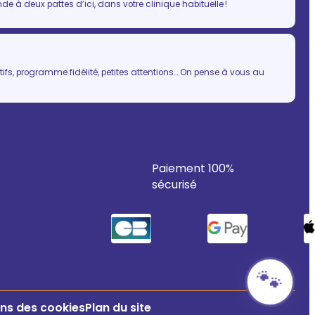
 à deux pattes d’ici, dans votre clinique habituelle !
ifs, programme fidélité, petites attentions… On pense à vous au
Paiement 100%
sécurisé
🐾
ns des cookies
Plan du site