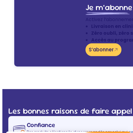
Je m’abonne
Activez l’abonneme
Livraison en clin
Zéro oubli, zéro 
Accès au progra
S’abonner
Les bonnes raisons de faire appel
Confiance
Des produits sélectionnés et recommandés par celui qui co