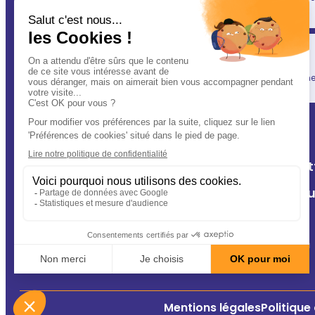
(après vous évidemment ! ) : votre vétérinaire.
Simplicité
En un clic, vous allégez votre quotidien, tout en gardant une l
A Deux Patt
Nos cliniq
Contact
Conseils
Mentions légales
Politique