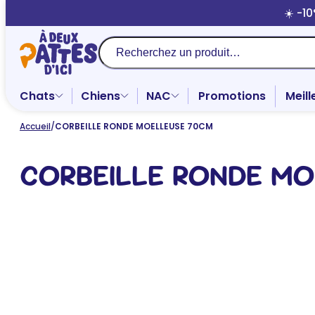
Aller
☀️ -1
au
contenu
Recherche
Chats
Chiens
NAC
Promotions
Meill
Accueil
/
CORBEILLE RONDE MOELLEUSE 70CM
CORBEILLE RONDE MO