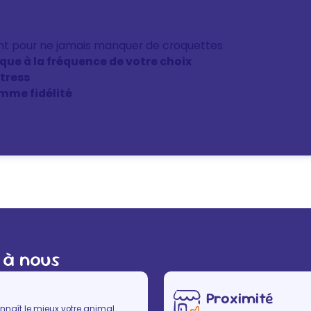
nt pour ne jamais manquer de croquettes
ique à la fréquence de votre choix
stress
mme fidélité
 à nous
Proximité
nnaît le mieux votre animal