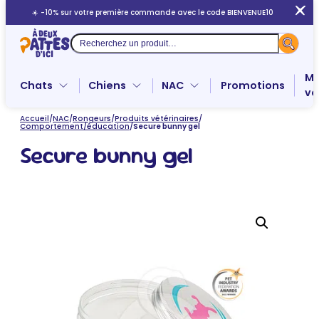
Aller
☀️ -10% sur votre première commande avec le code BIENVENUE10
au
contenu
Recherche
Me
Chats
Chiens
NAC
Promotions
ve
Accueil
/
NAC
/
Rongeurs
/
Produits vétérinaires
/
Comportement/éducation
/
Secure bunny gel
Secure bunny gel