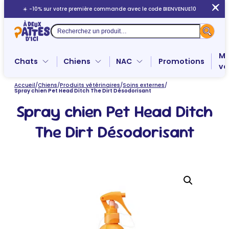
Aller
☀️ -10% sur votre première commande avec le code BIENVENUE10
au
contenu
Recherche
Me
Chats
Chiens
NAC
Promotions
ve
Accueil
/
Chiens
/
Produits vétérinaires
/
Soins externes
/
Spray chien Pet Head Ditch The Dirt Désodorisant
Spray chien Pet Head Ditch
The Dirt Désodorisant