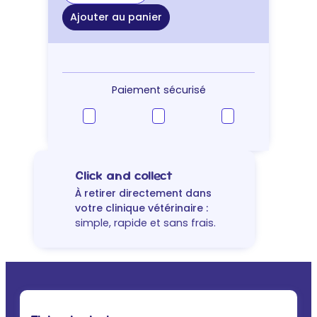
de
Spray
Ajouter au panier
chien
Pet
Head
Ditch
The
Paiement sécurisé
Dirt
Désodorisant
Click and collect
À retirer directement dans
votre clinique vétérinaire :
simple, rapide et sans frais.