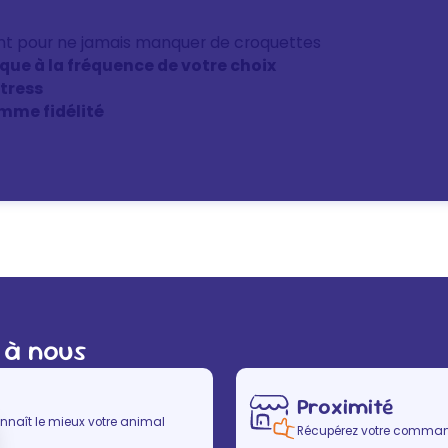
nt pour ne jamais manquer de croquettes
ique à la fréquence de votre choix
stress
mme fidélité
 à nous
Proximité
nnaît le mieux votre animal
Récupérez votre commande