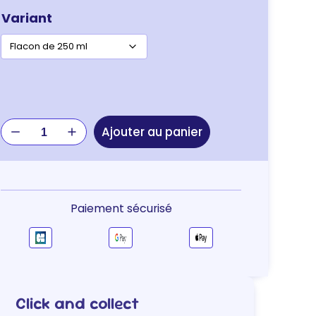
Variant
quantité
Ajouter au panier
de
Shampoing
Biogance
pour
Chiot
Paiement sécurisé
Click and collect