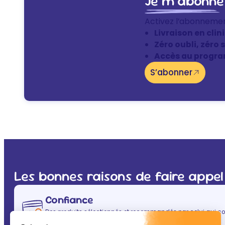
Je m’abonne
Activez l’abonneme
Livraison en clin
Zéro oubli, zéro 
Accès au progra
S’abonner
Les bonnes raisons de faire appel
Confiance
Des produits sélectionnés et recommandés par celui qui co
(après vous évidemment ! ) : votre vétérinaire.