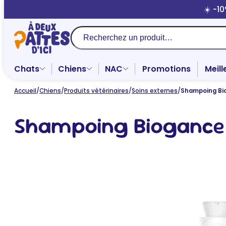
Aller
☀️ -1
au
contenu
Recherche
Chats
Chiens
NAC
Promotions
Meill
Accueil
/
Chiens
/
Produits vétérinaires
/
Soins externes
/
Shampoing Bi
Shampoing Biogance 