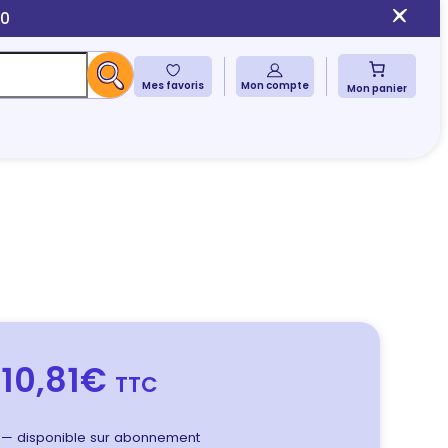
10
Mes favoris
Mon compte
Mon panier
10,81€
TTC
—
disponible sur abonnement